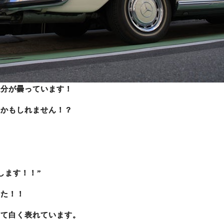
部分が曇っています！
るかもしれません！？
します！！”
した！！
して白く表れています。