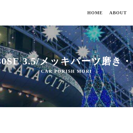
HOME
ABOUT
nz 280SE 3.5/メッキパー
CAR PORISH MORI