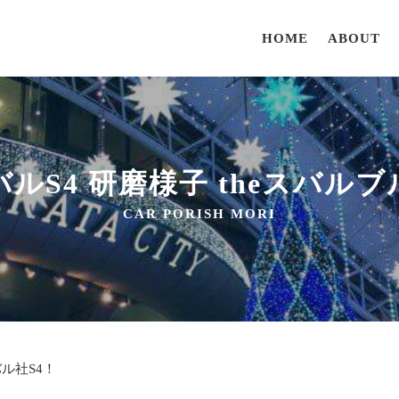
HOME
ABOUT
バルS4 研磨様子 theスバルブ
CAR PORISH MORI
ル社S4！